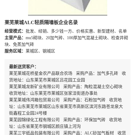
莱芜莱城ALC轻质隔墙板企业名录
经营模式：
批发、经销、多少钱一方、价格实惠、新型建材、名单
主营产品：
mu5砌块、20加气砖、100厚加气混凝土砌块、检查井砌
块、免蒸加气砖
服务区域：
莱城区、钢城区
最新送货客户：
莱芜莱城花桥星金农产品联合农场 采购产品：加气多孔砖 收
货地址：山东莱芜市莱城区吕花园工业园
莱芜莱城龙新矿业有限公司 采购产品：陶粒混凝土空心砌块
收货地址：山东莱芜市莱城区张家洼街道办事处
莱芜莱城伟鸿箱包贸易公司 采购产品：石粉加气砖 收货地
址：山东莱芜市莱城区山东省莱芜市高新区滨河东路苍龙泉大
街鑫程工业园24号楼
莱芜园锦绿化工程有限公司 采购产品：环保加气砖 收货地
址：山东省莱芜市钢城区颜庄镇上河沟
莱芜三宇纸品包装有限公司 采购产品：ALC砂加气板材 收货