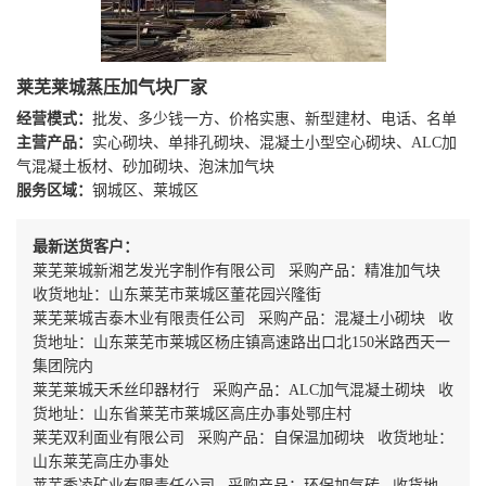
莱芜莱城蒸压加气块厂家
经营模式：
批发、多少钱一方、价格实惠、新型建材、电话、名单
主营产品：
实心砌块、单排孔砌块、混凝土小型空心砌块、ALC加
气混凝土板材、砂加砌块、泡沫加气块
服务区域：
钢城区、莱城区
最新送货客户：
莱芜莱城新湘艺发光字制作有限公司 采购产品：精准加气块
收货地址：山东莱芜市莱城区董花园兴隆街
莱芜莱城吉泰木业有限责任公司 采购产品：混凝土小砌块 收
货地址：山东莱芜市莱城区杨庄镇高速路出口北150米路西天一
集团院内
莱芜莱城天禾丝印器材行 采购产品：ALC加气混凝土砌块 收
货地址：山东省莱芜市莱城区高庄办事处鄂庄村
莱芜双利面业有限公司 采购产品：自保温加砌块 收货地址：
山东莱芜高庄办事处
莱芜秀凌矿业有限责任公司 采购产品：环保加气砖 收货地