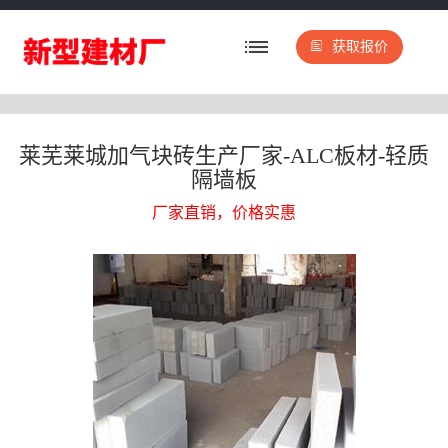
获取报价
莱芜莱城加气块砖生产厂家-ALC板材-轻质
隔墙板
厂家直销，价格实惠